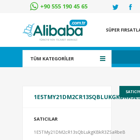
+90 555 190 45 65
SÜPER FIRSATL
TÜM KATEGORİLER
1E5TMY21DM2CR13SQBLUKGKBKR3Z
SATICILAR
1E5TMy21DM2cR13sQbLukgKBkR3ZSaRbeB