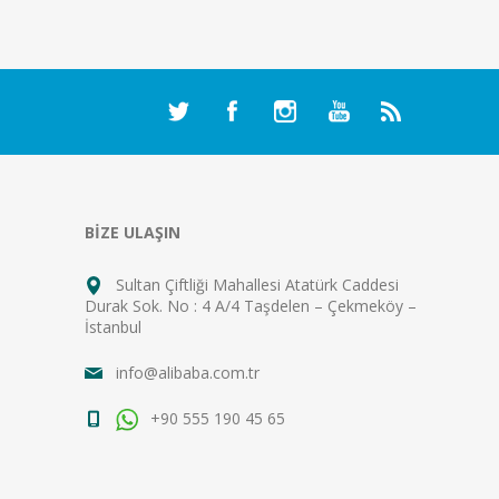
BİZE ULAŞIN
Sultan Çiftliği Mahallesi Atatürk Caddesi
Durak Sok. No : 4 A/4 Taşdelen – Çekmeköy –
İstanbul
info@alibaba.com.tr
+90 555 190 45 65