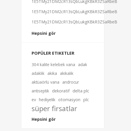
1E5TMy21DM2cR13sQbLukgKBkR3ZSaRbeB
1E5TMy21DM2cR13sQbLukgKBkR3ZSaRbeB
1E5TMy21DM2cR13sQbLukgKBkR3ZSaRbeB
Hepsini gör
POPÜLER ETIKETLER
304 kalite kelebek vana
adak
adaklık
akika
akikalık
aktüaörlü vana
androcur
antiseptik
dekoratif
delta plc
ev
hediyelik
otomasyon
plc
süper firsatlar
Hepsini gör