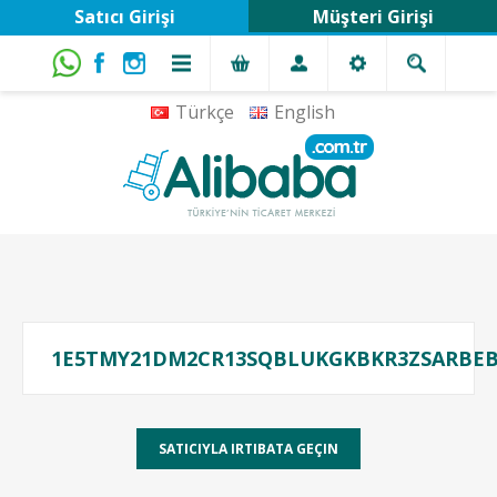
Satıcı Girişi
Müşteri Girişi
Türkçe
English
1E5TMY21DM2CR13SQBLUKGKBKR3ZSARBE