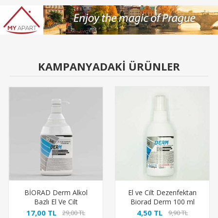
KAMPANYADAKİ ÜRÜNLER
BİORAD Derm Alkol
El ve Cilt Dezenfektan
Bazlı El Ve Cilt
Biorad Derm 100 ml
Dezenfektanı 1000 Ml
17,00 TL
4,50 TL
29,00 TL
9,90 TL