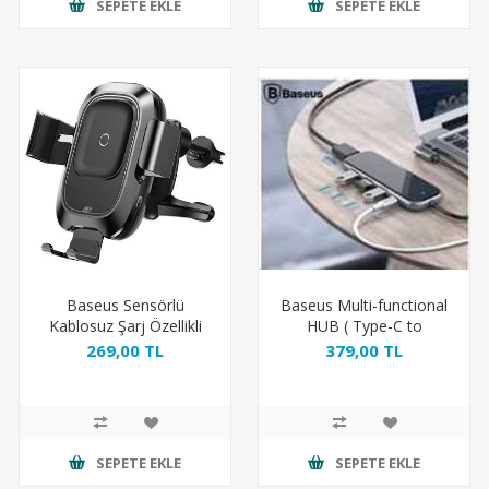
SEPETE EKLE
SEPETE EKLE
Baseus Sensörlü
Baseus Multi-functional
Kablosuz Şarj Özellikli
HUB ( Type-C to
Havalandırma için Araç
3xUSB3.0+HD4K+SD-
269,00 TL
379,00 TL
içi Telefon Tutucu Siyah
TF+PD)Adaptör
SEPETE EKLE
SEPETE EKLE