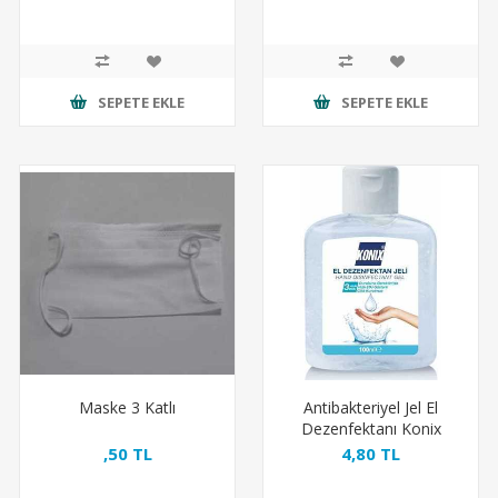
SEPETE EKLE
SEPETE EKLE
Maske 3 Katlı
Antibakteriyel Jel El
Dezenfektanı Konix
100ml ( Antibacterial Gel
,50 TL
4,80 TL
)