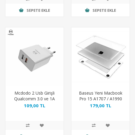
SEPETE EKLE
SEPETE EKLE
Mcdodo 2 Usb Girişli
Baseus Yeni Macbook
Qualcomm 3.0 ve 1A
Pro 15 A1707 / A1990
Şarj Adaptörü 23 W QC
Touch Bar Sky Case
109,00 TL
179,00 TL
Beyaz
Transparan Kılıf