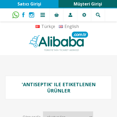
Satıcı Girişi
Müşteri Girişi
Türkçe
English
'ANTISEPTIK' ILE ETIKETLENEN
ÜRÜNLER
Göre sırala