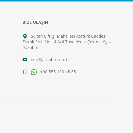
BİZE ULAŞIN
Sultan Çiftliği Mahallesi Atatürk Caddesi
Durak Sok. No : 4 A/4 Taşdelen – Çekmeköy –
İstanbul
info@alibaba.com.tr
+90 555 190 45 65