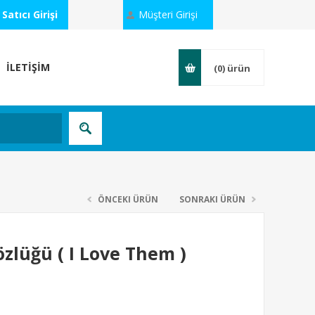
Satıcı Girişi
Müşteri Girişi
İLETİŞİM
(0)
ürün
ÖNCEKI ÜRÜN
SONRAKI ÜRÜN
özlüğü ( I Love Them )